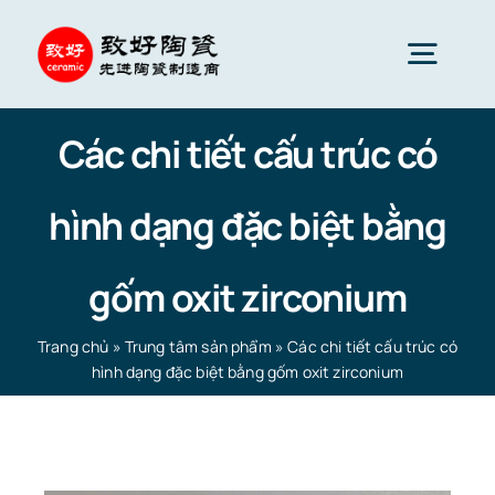
Skip
to
Togg
content
Navig
Các chi tiết cấu trúc có
Gốm sứ tiên tiến
hình dạng đặc biệt bằng
Phụ tùng gốm sứ
gốm oxit zirconium
Dịch vụ
Trang chủ
»
Trung tâm sản phẩm
»
Các chi tiết cấu trúc có
hình dạng đặc biệt bằng gốm oxit zirconium
Ứng dụng gốm sứ
Trang chủ
»
Trung tâm sản phẩm
»
Các chi tiết cấu trúc
có hình dạng đặc biệt bằng gốm oxit zirconium
Công ty gốm sứ