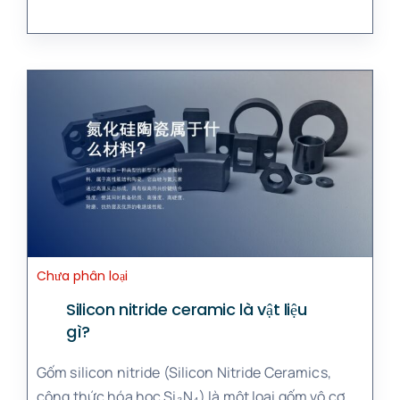
Chưa phân loại
Silicon nitride ceramic là vật liệu
gì?
Gốm silicon nitride (Silicon Nitride Ceramics,
công thức hóa học Si₃N₄) là một loại gốm vô cơ