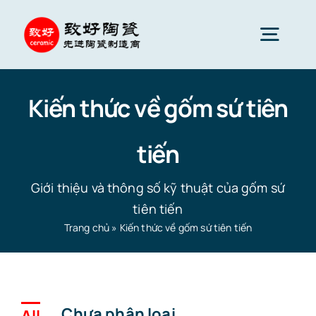
Skip
to
Togg
content
Navig
Gốm sứ tiên tiến
Kiến thức về gốm sứ tiên
tiến
Phụ tùng gốm sứ
Giới thiệu và thông số kỹ thuật của gốm sứ
Dịch vụ
tiên tiến
Trang chủ
»
Kiến thức về gốm sứ tiên tiến
Ứng dụng gốm sứ
Công ty gốm sứ
Chưa phân loại
All