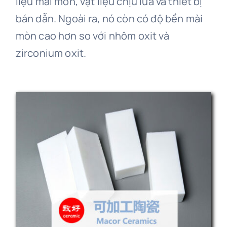
liệu mài mòn, vật liệu chịu lửa và thiết bị
bán dẫn. Ngoài ra, nó còn có độ bền mài
mòn cao hơn so với nhôm oxit và
zirconium oxit.