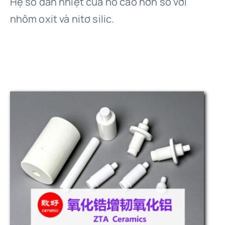
Hệ số dẫn nhiệt của nó cao hơn so với
nhôm oxit và nitơ silic.