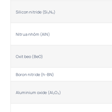
Silicon nitride (Si₃N₄)
Nitrua nhôm (AlN)
Oxit beo (BeO)
Boron nitride (h-BN)
Aluminium oxide (Al₂O₃)