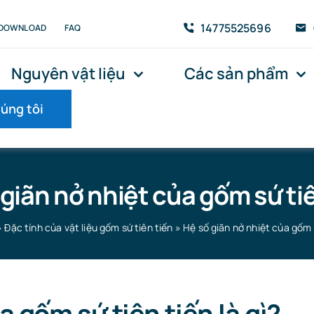
14775525696
DOWNLOAD
FAQ
Nguyên vật liệu
Các sản phẩm
húng tôi
giãn nở nhiệt của gốm sứ ti
»
Đặc tính của vật liệu gốm sứ tiên tiến
»
Hệ số giãn nở nhiệt của gốm 
a gốm sứ tiên tiến là gì?