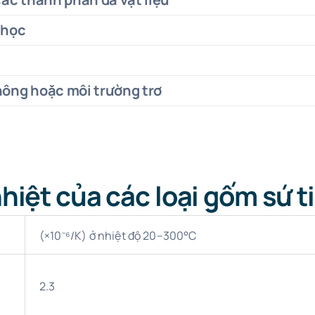
 học
hông hoặc môi trường trơ
nhiệt của các loại gốm sứ t
(×10⁻⁶/K) ở nhiệt độ 20–300°C
2.3