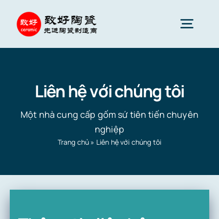
Skip
to
Togg
content
Navig
Gốm sứ tiên tiến
Liên hệ với chúng tôi
Phụ tùng gốm sứ
Một nhà cung cấp gốm sứ tiên tiến chuyên
nghiệp
Dịch vụ
Trang chủ
»
Liên hệ với chúng tôi
Ứng dụng gốm sứ
Công ty gốm sứ