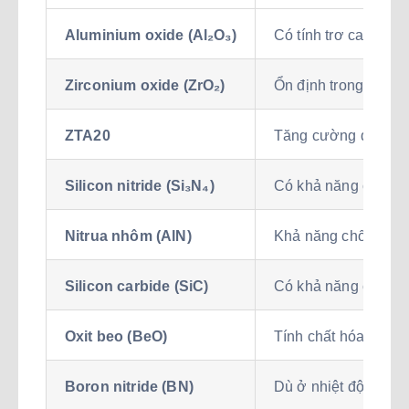
Aluminium oxide (Al₂O₃)
Có tính trơ cao tron
Zirconium oxide (ZrO₂)
Ổn định trong điều k
ZTA20
Tăng cường độ bền 
Silicon nitride (Si₃N₄)
Có khả năng chống a
Nitrua nhôm (AlN)
Khả năng chống hóa c
Silicon carbide (SiC)
Có khả năng chống l
Oxit beo (BeO)
Tính chất hóa học ổn 
Boron nitride (BN)
Dù ở nhiệt độ cao vẫ