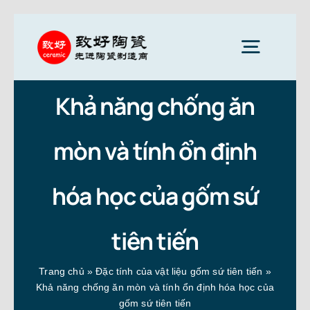
Skip
to
Toggle
content
Naviga
Khả năng chống ăn
Gốm sứ tiên tiến
mòn và tính ổn định
Phụ tùng gốm sứ
hóa học của gốm sứ
Dịch vụ
tiên tiến
Ứng dụng gốm sứ
Trang chủ
»
Đặc tính của vật liệu gốm sứ tiên tiến
»
Khả năng chống ăn mòn và tính ổn định hóa học của
gốm sứ tiên tiến