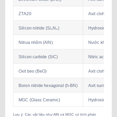
ZTA20
Axit clohydric 
Silicon nitride (Si₃N₄)
Hydroxide natr
Nitrua nhôm (AlN)
Nước khử ion 
Silicon carbide (SiC)
Nitric acid₃ (5
Oxit beo (BeO)
Axit clohydric 
Boron nitride hexagonal (h-BN)
Axit sunfuric (
MGC (Glass Ceramic)
Hydroxide natr
Lưu ý: Các vật liệu như AlN và MGC có tính phản