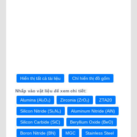
Hiển thị tất cả tài liệu
Chỉ hiển thị đồ gốm
Nhấp vào vật liệu để xem chi tiết:
Alumina (Al₂O₃)
Zirconia (ZrO₂)
ZTA20
Silicon Nitride (Si₃N₄)
Aluminum Nitride (AlN)
Silicon Carbide (SiC)
Beryllium Oxide (BeO)
Boron Nitride (BN)
MGC
Stainless Steel