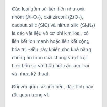
Các loại gốm sứ tiên tiến như oxit
nhôm (Al₂O₃), oxit zirconi (ZrO₂),
cacbua silic (SiC) và nitrua silic (Si₃N₄)
là các vật liệu vô cơ phi kim loại, có
liên kết ion mạnh hoặc liên kết cộng
hóa trị. Điều này khiến cho khả năng
chống ăn mòn của chúng vượt trội
hơn hẳn so với hầu hết các kim loại
và nhựa kỹ thuật.
Đối với gốm sứ tiên tiến, đặc tính này
rất quan trọng vì: