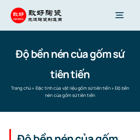
Skip
to
Togg
content
Navig
Gốm sứ tiên tiến
Độ bền nén của gốm sứ
Phụ tùng gốm sứ
tiên tiến
Dịch vụ
Trang chủ
»
Đặc tính của vật liệu gốm sứ tiên tiến
»
Độ bền
nén của gốm sứ tiên tiến
Ứng dụng gốm sứ
Công ty gốm sứ
Độ bền nén của gốm