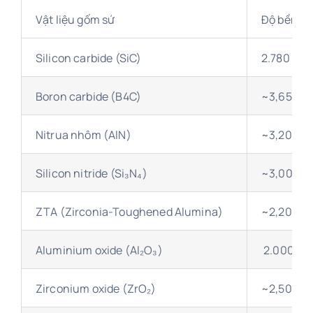
Vật liệu gốm sứ
Độ bền n
Silicon carbide (SiC)
2.780 – 3
Boron carbide (B4C)
~3,650
Nitrua nhôm (AlN)
~3,200
Silicon nitride (Si₃N₄)
~3,000
ZTA (Zirconia-Toughened Alumina)
~2,200
Aluminium oxide (Al₂O₃)
2.000 – 2
Zirconium oxide (ZrO₂)
~2,500