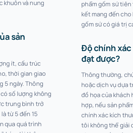
úc khuôn và nung
phẩm gốm sứ tiên 
kết mang đến cho
gốm sứ có giá trị c
của sản
Độ chính xác
đạt được?
ng ít, cấu trúc
o, thời gian giao
Thông thường, chú
g 5 ngày. Thông
hoặc dịch vụ dựa t
 có số lượng không
đồ họa của khách 
c trung bình trở
hợp, nếu sản phẩm
là từ 5 đến 15
chính xác kích th
n qua quá trình
tôi không thể giải