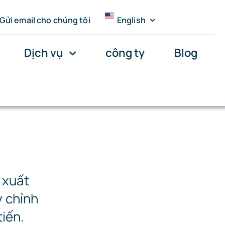
Gửi email cho chúng tôi
English
Dịch vụ
công ty
Blog
 xuất
y chỉnh
tiến.