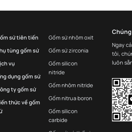
Chúng 
ốm sứ tiên tiến
Gốm sứ nhôm oxit
Ngay cả
hụ tùng gốm sứ
Gốm sứ zirconia
tôi, chú
luôn sẵ
ịch vụ
Gốm silicon
nitride
ng dụng gốm sứ
Gốm nhôm nitride
ông ty gốm sứ
Gốm nitrua boron
iến thức về gốm
ứ
Gốm silicon
carbide