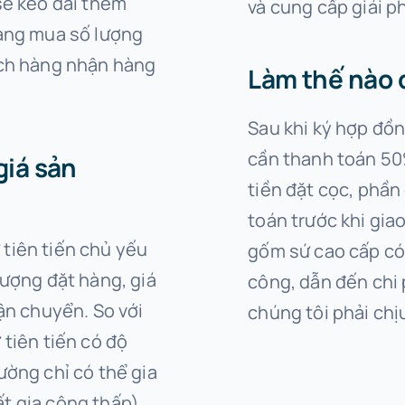
sẽ kéo dài thêm
và cung cấp giải 
hàng mua số lượng
ách hàng nhận hàng
Làm thế nào 
Sau khi ký hợp đồ
cần thanh toán 50
giá sản
tiền đặt cọc, phần
toán trước khi giao
tiên tiến chủ yếu
gốm sứ cao cấp có 
lượng đặt hàng, giá
công, dẫn đến chi 
vận chuyển. So với
chúng tôi phải chịu
 tiên tiến có độ
ường chỉ có thể gia
t gia công thấp),