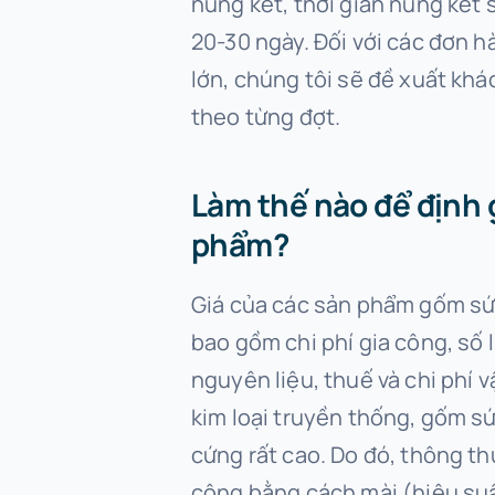
nung kết, thời gian nung kết 
20-30 ngày. Đối với các đơn 
lớn, chúng tôi sẽ đề xuất kh
theo từng đợt.
Làm thế nào để định 
phẩm?
Giá của các sản phẩm gốm sứ 
bao gồm chi phí gia công, số 
nguyên liệu, thuế và chi phí 
kim loại truyền thống, gốm sứ
cứng rất cao. Do đó, thông th
công bằng cách mài (hiệu suấ