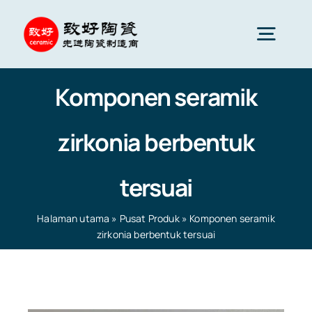
Skip
to
Togg
content
Navig
Komponen seramik
Seramik Lanjutan
zirkonia berbentuk
Komponen seramik
tersuai
Perkhidmatan
Halaman utama
»
Pusat Produk
»
Komponen seramik
zirkonia berbentuk tersuai
Gunaan Seramik
Halaman utama
»
Pusat Produk
»
Komponen seramik
zirkonia berbentuk tersuai
Syarikat Seramik