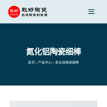
跳
到
切
内
换
容
先进陶瓷
导
航
氮化铝陶瓷细棒
陶瓷零件
首页
»
产品中心
»
氮化铝陶瓷细棒
陶瓷服务
陶瓷应用
首页
»
产品中心
»
氮化铝陶瓷细棒
陶瓷公司