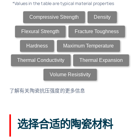
*Values in the table are typical material properties
Compressive Strength
Density
Flexural Strength
Fracture Toughness
Hardness
Maximum Temperature
Thermal Conductivity
Thermal Expansion
Volume Resistivity
了解有关陶瓷抗压强度的更多信息
选择合适的陶瓷材料