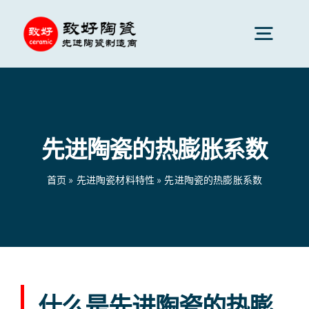
跳
到
切
内
换
容
先进陶瓷
导
航
先进陶瓷的热膨胀系数
陶瓷零件
首页
»
先进陶瓷材料特性
»
先进陶瓷的热膨胀系数
陶瓷服务
陶瓷应用
陶瓷公司
什么是先进陶瓷的热膨