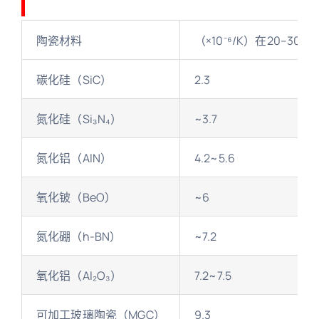
陶瓷材料
（×10⁻⁶/K）在20–300°
碳化硅（SiC）
2.3
氮化硅（Si₃N₄）
~3.7
氮化铝（AlN）
4.2~5.6
氧化铍（BeO）
~6
氮化硼（h-BN）
~7.2
氧化铝（Al₂O₃）
7.2~7.5
可加工玻璃陶瓷（MGC）
9.3