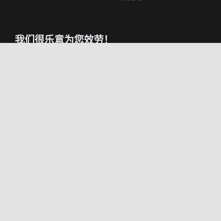
我们很乐意为您效劳！
即便您不是我们的客户，我们也乐意为您效劳，
我们在此恭候您的来电。