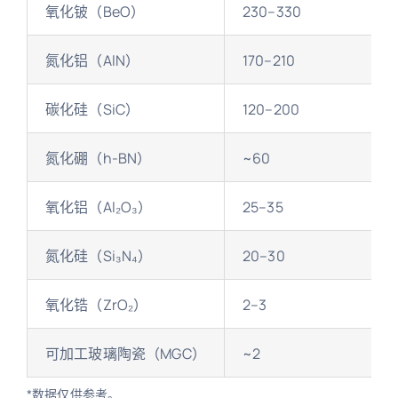
氧化铍（BeO）
230–330
氮化铝（AlN）
170–210
碳化硅（SiC）
120–200
氮化硼（h-BN）
~60
氧化铝（Al₂O₃）
25–35
氮化硅（Si₃N₄）
20–30
氧化锆（ZrO₂）
2–3
可加工玻璃陶瓷（MGC）
~2
*数据仅供参考。