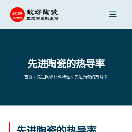
跳
到
切
内
换
容
先进陶瓷
导
航
先进陶瓷的热导率
陶瓷零件
首页
»
先进陶瓷材料特性
»
先进陶瓷的热导率
陶瓷服务
陶瓷应用
陶瓷公司
先进陶瓷的热导率