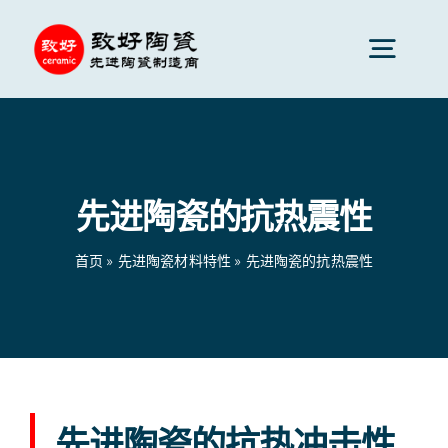
跳
到
切
内
换
容
先进陶瓷
导
航
先进陶瓷的抗热震性
陶瓷零件
首页
»
先进陶瓷材料特性
»
先进陶瓷的抗热震性
陶瓷服务
陶瓷应用
陶瓷公司
先进陶瓷的抗热冲击性