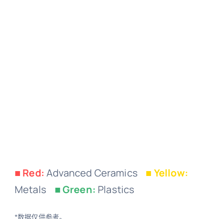
■ Red:
Advanced Ceramics
■ Yellow:
Metals
■ Green:
Plastics
*数据仅供参考。