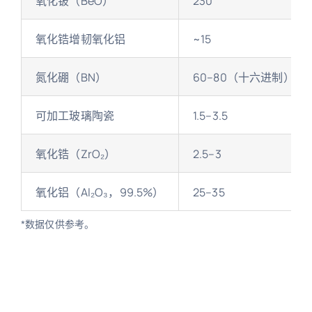
氧化铍（BeO）
230
氧化锆增韧氧化铝
~15
氮化硼（BN）
60–80（十六进制）
可加工玻璃陶瓷
1.5–3.5
氧化锆（ZrO₂）
2.5–3
氧化铝（Al₂O₃，99.5%）
25–35
*数据仅供参考。