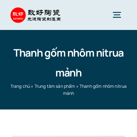
Skip
to
Togg
content
Navig
Gốm sứ tiên tiến
Thanh gốm nhôm nitrua
Phụ tùng gốm sứ
mảnh
Dịch vụ
Trang chủ
»
Trung tâm sản phẩm
»
Thanh gốm nhôm nitrua
mảnh
Ứng dụng gốm sứ
Trang chủ
»
Trung tâm sản phẩm
»
Thanh gốm nhôm
nitrua mảnh
Công ty gốm sứ