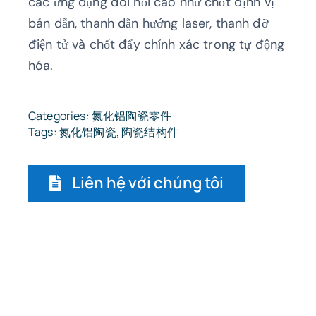
các ứng dụng đòi hỏi cao như chốt định vị
bán dẫn, thanh dẫn hướng laser, thanh đỡ
điện tử và chốt đẩy chính xác trong tự động
hóa.
Categories:
氮化铝陶瓷零件
Tags:
氮化铝陶瓷
,
陶瓷结构件
Liên hệ với chúng tôi