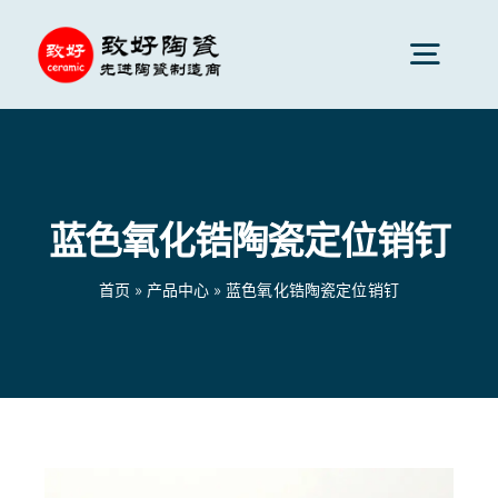
跳
到
切
内
换
容
先进陶瓷
导
航
蓝色氧化锆陶瓷定位销钉
陶瓷零件
首页
»
产品中心
»
蓝色氧化锆陶瓷定位销钉
陶瓷服务
陶瓷应用
首页
»
产品中心
»
蓝色氧化锆陶瓷定位销钉
陶瓷公司