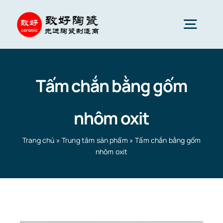
Skip
to
Togg
content
Navig
Gốm sứ tiên tiến
Tấm chắn bằng gốm
Phụ tùng gốm sứ
nhôm oxit
Dịch vụ
Trang chủ
»
Trung tâm sản phẩm
»
Tấm chắn bằng gốm
nhôm oxit
Ứng dụng gốm sứ
Trang chủ
»
Trung tâm sản phẩm
»
Tấm chắn bằng gốm
nhôm oxit
Công ty gốm sứ