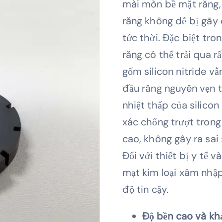
mài mòn bề mặt răng,
răng không dễ bị gãy 
tức thời. Đặc biệt tro
răng có thể trải qua r
gốm silicon nitride vẫ
đầu răng nguyên vẹn tr
nhiệt thấp của silicon
xác chống trượt trong
cao, không gây ra sai
Đối với thiết bị y tế 
mạt kim loại xâm nhậ
độ tin cậy.
Độ bền cao và k