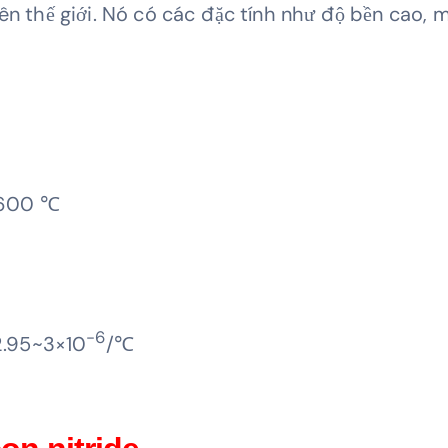
rên thế giới. Nó có các đặc tính như độ bền cao, 
~1600 ℃
-6
2.95~3×10
/℃