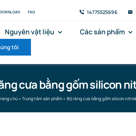
14775525696
DOWNLOAD
FAQ
Nguyên vật liệu
Các sản phẩm
húng tôi
ăng cưa bằng gốm silicon ni
Trang chủ
»
Trung tâm sản phẩm
»
Bộ răng cưa bằng gốm silicon nitri
on nitride