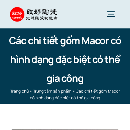
Skip
to
Togg
content
Navig
Các chi tiết gốm Macor có
Gốm sứ tiên tiến
hình dạng đặc biệt có thể
Phụ tùng gốm sứ
gia công
Dịch vụ
Trang chủ
»
Trung tâm sản phẩm
»
Các chi tiết gốm Macor
có hình dạng đặc biệt có thể gia công
Ứng dụng gốm sứ
Trang chủ
»
Trung tâm sản phẩm
»
Các chi tiết gốm
Macor có hình dạng đặc biệt có thể gia công
Công ty gốm sứ