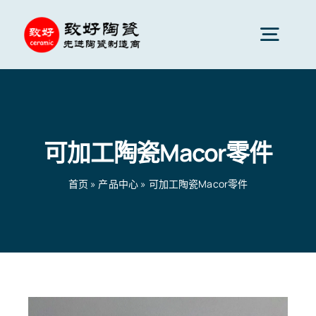
跳
到
切
内
换
容
先进陶瓷
导
航
可加工陶瓷Macor零件
陶瓷零件
首页
»
产品中心
»
可加工陶瓷Macor零件
陶瓷服务
陶瓷应用
首页
»
产品中心
»
可加工陶瓷Macor零件
陶瓷公司