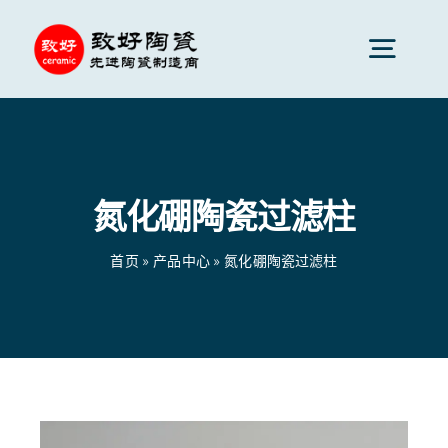
跳
到
切
内
换
容
先进陶瓷
导
航
氮化硼陶瓷过滤柱
陶瓷零件
首页
»
产品中心
»
氮化硼陶瓷过滤柱
陶瓷服务
陶瓷应用
首页
»
产品中心
»
氮化硼陶瓷过滤柱
陶瓷公司