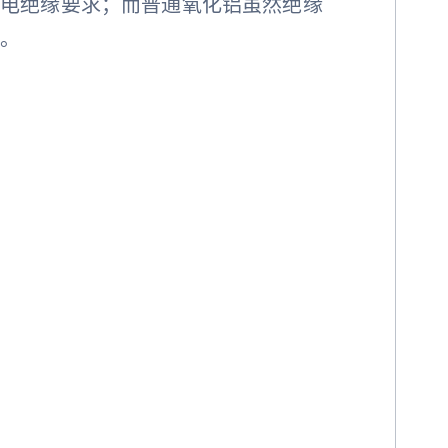
足电绝缘要求；而普通氧化铝虽然绝缘
限。