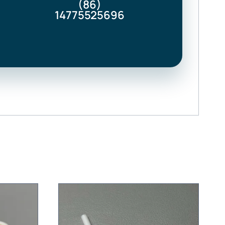
(86)
14775525696