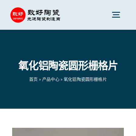
跳
到
切
内
换
容
先进陶瓷
导
航
氧化铝陶瓷圆形栅格片
陶瓷零件
首页
»
产品中心
»
氧化铝陶瓷圆形栅格片
陶瓷服务
陶瓷应用
首页
»
产品中心
»
氧化铝陶瓷圆形栅格片
陶瓷公司