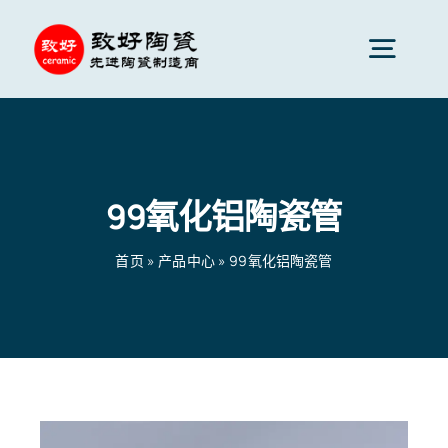
跳
到
切
内
换
容
先进陶瓷
导
航
99氧化铝陶瓷管
陶瓷零件
首页
»
产品中心
»
99氧化铝陶瓷管
陶瓷服务
陶瓷应用
首页
»
产品中心
»
99氧化铝陶瓷管
陶瓷公司