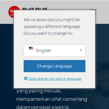
Skip
to
Togg
We've detected you might be
content
Navig
speaking a different language.
Seramik Lanjutan
Do you want to change to:
Komponen seramik
English
Komponen seramik
alumina
Change Language
Perkhidmatan
Seramik alumina tergolong
Close and do not switch language
antara bahan seramik canggih
Gunaan Seramik
yang paling meluas,
mempamerkan sifat cemerlang
Syarikat Seramik
dalam penebat elektrik,