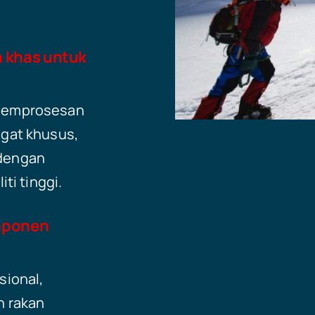
 khas untuk
 pemprosesan
gat khusus,
dengan
ti tinggi.
mponen
sional,
n rakan