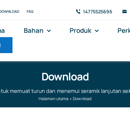
14775525696
DOWNLOAD
FAQ
ma
Bahan
Produk
Per
i
Download
untuk memuat turun dan menemui seramik lanjutan se
Halaman utama
»
Download