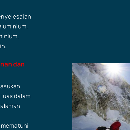
enyelesaian
aluminium,
uminium,
in.
nan dan
pasukan
 luas dalam
galaman
u
 mematuhi