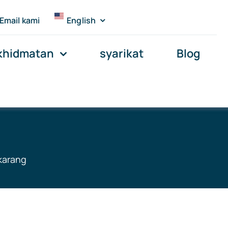
Email kami
English
khidmatan
syarikat
Blog
karang