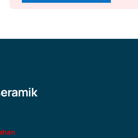
seramik
bahan