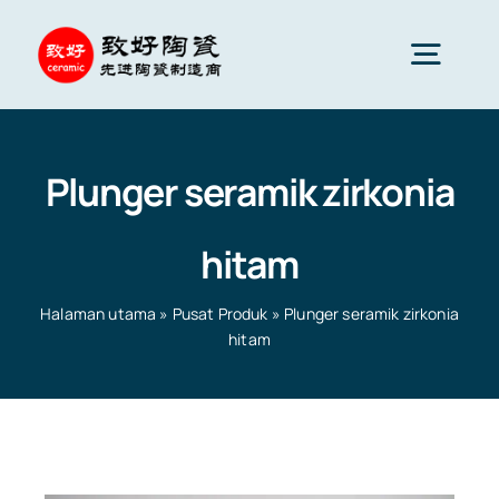
Skip
to
Togg
content
Navig
Seramik Lanjutan
Plunger seramik zirkonia
Komponen seramik
hitam
Perkhidmatan
Halaman utama
»
Pusat Produk
»
Plunger seramik zirkonia
hitam
Gunaan Seramik
Halaman utama
»
Pusat Produk
»
Plunger seramik
zirkonia hitam
Syarikat Seramik