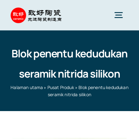
Skip
to
Togg
content
Navig
Seramik Lanjutan
Blok penentu kedudukan
Komponen seramik
seramik nitrida silikon
Perkhidmatan
Halaman utama
»
Pusat Produk
»
Blok penentu kedudukan
seramik nitrida silikon
Gunaan Seramik
Halaman utama
»
Pusat Produk
»
Blok penentu
kedudukan seramik nitrida silikon
Syarikat Seramik