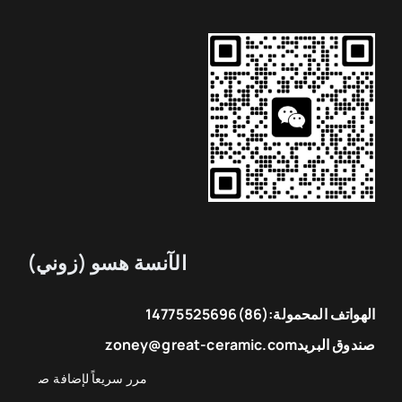
الآنسة هسو (زوني)
الهواتف المحمولة:
(86)14775525696
صندوق البريد
zoney@great-ceramic.com