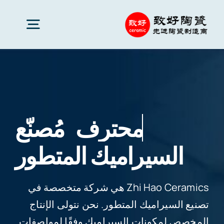
Ski
t
oggle
conten
gation
سيراميك متقدم
قطع السيراميك
مُصنّع السيراميك
خدمات
المتطور
تطبيقات السيراميك
Zhi Hao Ceramics هي شركة متخصصة في
تصنيع السيراميك المتطور. نحن نتولى الإنتاج
شركة سيراميك
المخصص لمكونات السيراميك وفقًا لمواصفات