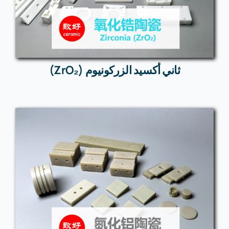
ثاني أكسيد الزركونيوم (ZrO₂)