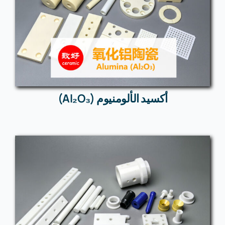
أكسيد الألومنيوم (Al₂O₃)