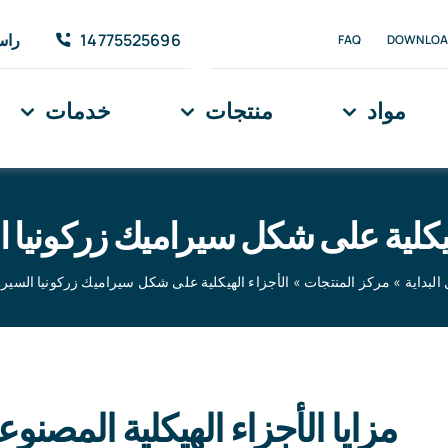
14775525696
راسل
FAQ
DOWNLOA
مواد
منتجات
خدمات
هيكلية على شكل سيراميك زركونيا 
لبداية
»
مركز المنتجات
»
الأجزاء الهيكلية على شكل سيراميك زركونيا السير
شكل البداية
»
مركز
مزايا الأجزاء الهيكلية المصن