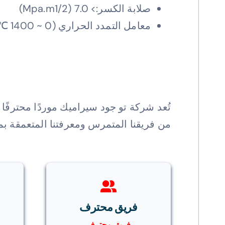
صلابة الكسر:> 7.0 (Mpa.m1/2)
معامل التمدد الحراري (0 ~ 1400 ℃): 10.2×10-6/℃
تُعد شركة تو جود سيراميك موردًا محترفًا
من فريقنا المتمرس ومعرفتنا المتعمقة بمو
فريق محترف
فريق محترف