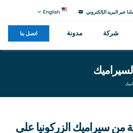
نا عبر البريد الإلكتروني
English
شركة
مدونة
اتصل بنا
السيراميك
اميك
 المنتجات
»
الأجزاء الهيكلية على شكل سيراميك زركونيا السيراميك
وعة من سيراميك الزركونيا على