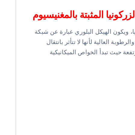
كونيا المثبتة بالمغنيسيوم
أكسيد المغنيسيوم (MgO) كعامل تثبيت للزركونيا، ويكون الهيكل البلوري عبارة عن شبكة
طوبة العالية لأنها لا تتأثر بانتقال
تفعة حيث تبدأ الخواص الميكانيكية