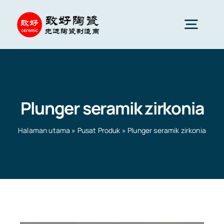
Skip
to
Togg
content
Navig
Seramik Lanjutan
Plunger seramik zirkonia
Komponen seramik
Halaman utama
»
Pusat Produk
»
Plunger seramik zirkonia
Perkhidmatan
Gunaan Seramik
Halaman utama
»
Pusat Produk
»
Plunger seramik
zirkonia
Syarikat Seramik