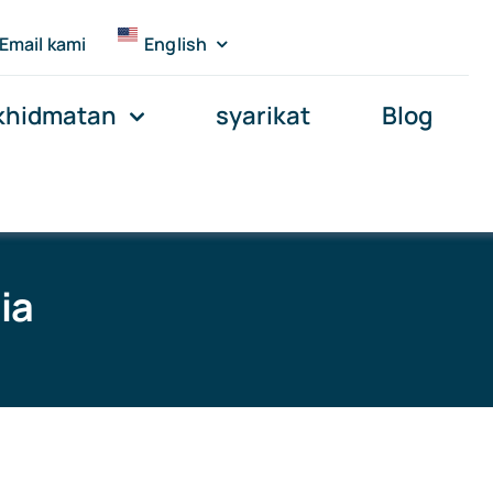
Email kami
English
khidmatan
syarikat
Blog
ia