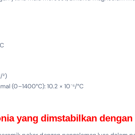
°C
/²)
al (0–1400°C): 10.2 × 10⁻⁶/°C
onia yang dimstabilkan denga