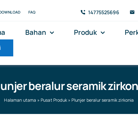
14775525696
DOWNLOAD
FAQ
ma
Bahan
Produk
Per
i
lunjer beralur seramik zirkon
Halaman utama
»
Pusat Produk
»
Plunjer beralur seramik zirkonia
onia