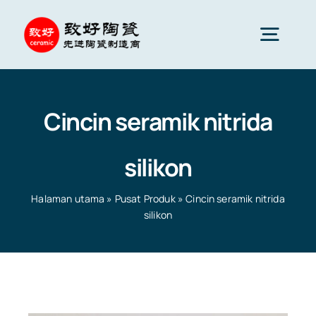
Skip
to
Togg
content
Navig
Seramik Lanjutan
Cincin seramik nitrida
Komponen seramik
silikon
Perkhidmatan
Halaman utama
»
Pusat Produk
»
Cincin seramik nitrida
silikon
Gunaan Seramik
Halaman utama
»
Pusat Produk
»
Cincin seramik nitrida
silikon
Syarikat Seramik