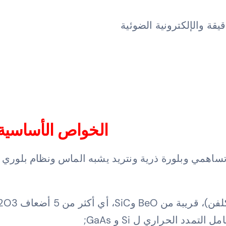
قيقة والإلكترونية الضوئية
الخواص الأساسية ل
) هو مركب مترابط تساهمي وبلورة ذرية ونتريد يشبه الماس ونظام
مدد الحراري ل Si و GaAs;