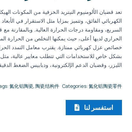
تعد قضبان الألومنيوم النيتريد الخزفية من المكونات الهيك
الكهربائي الفائق، وتتميز بمزايا مثل الاستقرار في الأبعاد ا
السريع، ومقاومة درجات الحرارة العالية. وبالمقارنة مع ق
الحراري لديها أعلى، حيث يمكنها التخلص من الحرارة ا
خصائص عزل كهربائي ممتازة. يقترب معامل التمدد الحرار
بشكل خاص للاستخدامات التي تتطلب معايير عالية، مثل 
الليزر، وقضبان الدعم الإلكترونية، ودبابيس الضغط الدقيقة 
ags:
氮化铝陶瓷
,
陶瓷结构件
Categories:
氮化铝陶瓷零件
استفسر لنا