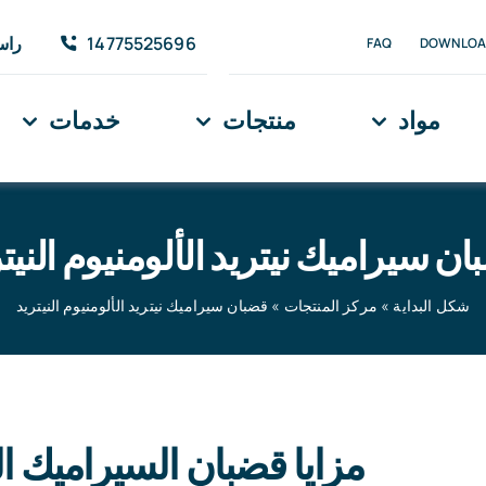
14775525696
راسل
FAQ
DOWNLOA
مواد
منتجات
خدمات
ن سيراميك نيتريد الألومنيوم النيت
شكل البداية
»
مركز المنتجات
»
قضبان سيراميك نيتريد الألومنيوم النيتريد
شكل 
مزايا قضبان السيراميك ال