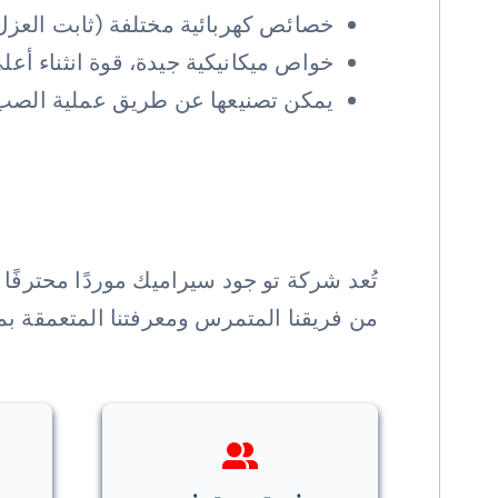
خصائص كهربائية مختلفة (ثابت العزل 
خواص ميكانيكية جيدة، قوة انثناء أعلى من سيراميك Al2O3 وBeO، يمك
يمكن تصنيعها عن طريق عملية الصب وه
تُعد شركة تو جود سيراميك موردًا محترفًا
من فريقنا المتمرس ومعرفتنا المتعمقة بمو