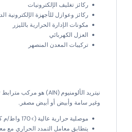
ركائز تغليف الإلكترونيات
ركائز وعوازل للأجهزة الإلكترونية الد
مكونات الإدارة الحرارية بالليزر
العزل الكهربائي
تركيبات المعدن المنصهر
نيتريد الألومنيوم (AlN
وغير سامة وأبيض أو أبيض مصفر.
موصلية حرارية عالية (>170 واط/م كلفن)، قريبة من BeO وSiC، أي أكثر من 5 أضعاف Al2O3;
يتطابق معامل التمدد الحراري مع معامل الت