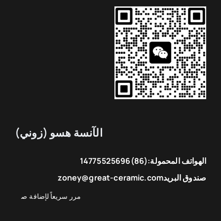
الآنسة هسو (زوني)
الهواتف المحمولة:
(86)14775525696
صندوق البريد
zoney@great-ceramic.com