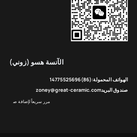
الآنسة هسو (زوني)
الهواتف المحمولة:
(86)14775525696
صندوق البريد
zoney@great-ceramic.com