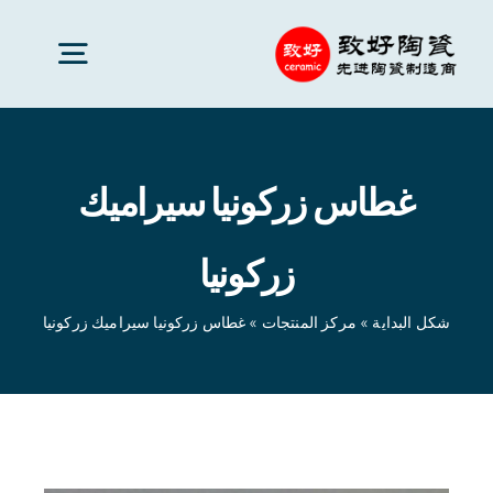
Ski
t
oggle
conten
gation
سيراميك متقدم
غطاس زركونيا سيراميك
قطع السيراميك
زركونيا
خدمات
شكل البداية
»
مركز المنتجات
»
غطاس زركونيا سيراميك زركونيا
تطبيقات السيراميك
شكل البداية
»
مركز المنتجات
»
غطاس زركونيا سيراميك
زركونيا
شركة سيراميك