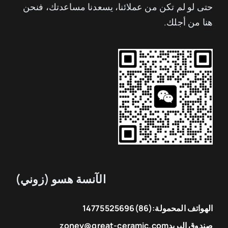
حتى لو لم تكن من عملائنا، يسعدنا مساعدتك، فنحن
هنا من أجلك.
الآنسة هسو (زوني)
الهواتف المحمولة:
(86)14775525696
صندوق البريد
zoney@great-ceramic.com