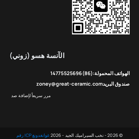
الآنسة هسو (زوني)
الهواتف المحمولة:
(86)14775525696
صندوق البريد
zoney@great-ceramic.com
© 2026 - نخب السيراميك الجيد - 2026
غوانغدونغ ICP رقم