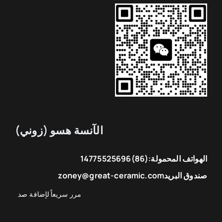
الآنسة هسو (زوني)
الهواتف المحمولة:
(86)14775525696
صندوق البريد
zoney@great-ceramic.com