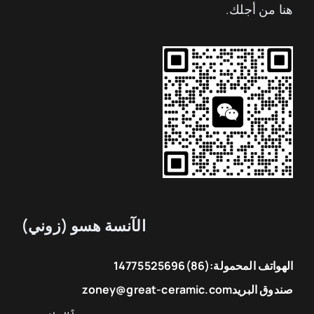
هنا من أجلك.
الآنسة هسو (زوني)
الهواتف المحمولة:
(86)14775525696
صندوق البريد
zoney@great-ceramic.com