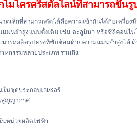
กไมโครคริสตัลไลน์ที่สามารถขึ้นรูป
าดเล็กที่สามารถตัดได้คือความเข้ากันได้กับเครื่อง
มแม่นยำสูงแบบดั้งเดิม เช่น อะลูมินา หรือซิลิคอ
้สามารถผลิตรูปทรงที่ซับซ้อนด้วยความแม่นยำสูงได้ ด้
ุตสาหกรรมหลายประเภท รวมถึง:
้อนในชุดประกอบเลเซอร์
นสูญญากาศ
ิงในหน่วยผลิตไฟฟ้า