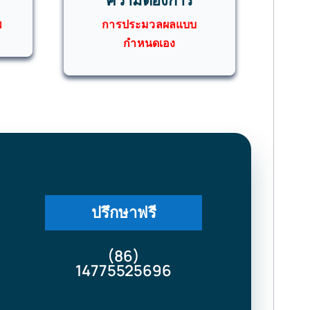
พ
การประมวลผลแบบ
กำหนดเอง
ปรึกษาฟรี
อ
(86)
14775525696