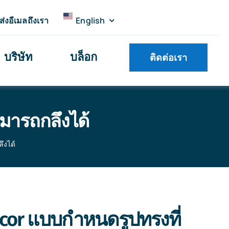
ส่งอีเมลถึงเรา
English
บริษัท
บล็อก
ติดต่อเรา
มารถกลึงได้
ึงได้
acor แบบกำหนดรูปทรงที่