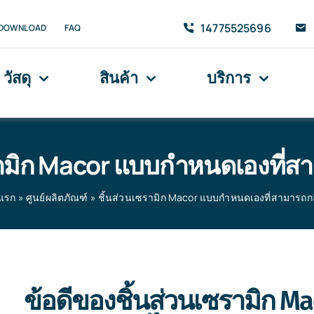
14775525696
DOWNLOAD
FAQ
วัสดุ
สินค้า
บริการ
รามิก Macor แบบกำหนดเองที่สา
แรก
»
ศูนย์ผลิตภัณฑ์
»
ชิ้นส่วนเซรามิก Macor แบบกำหนดเองที่สามารถกล
งที่สามารถกลึงได้
ข้อดีของชิ้นส่วนเซรามิก M