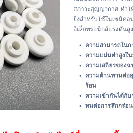
สภาวะสุญญากาศ ทำให้เ
ยิ่งสำหรับใช้ในเซมิค
อิเล็กทรอนิกส์แรงดันสู
ความสามารถในการ
ความแม่นยำสูงในมิ
ความเสถียรของฉ
ความต้านทานต่ออ
ร้อน
ความเข้ากันได้กั
ทนต่อการสึกกร่อ