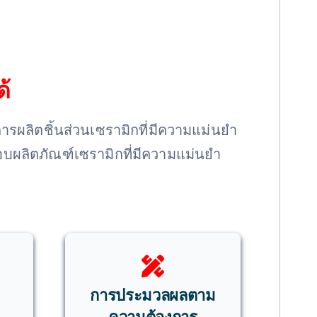
ด้
รผลิตชิ้นส่วนเซรามิกที่มีความแม่นยำ
อบผลิตภัณฑ์เซรามิกที่มีความแม่นยำ
การประมวลผลตาม
ความต้องการ