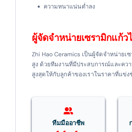
ความหนาแน่นต่ำลง
ผู้จัดจำหน่ายเซรามิกแก้วไ
Zhi Hao Ceramics เป็นผู้จัดจำหน่ายเ
สูง ด้วยทีมงานที่มีประสบการณ์และควา
สูงสุดให้กับลูกค้าของเราในราคาที่แข่งข
ทีมมืออาชีพ