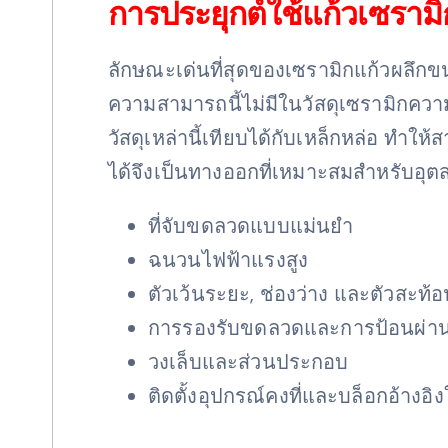
การประยุกต์ใช้แก้วเซรามิ
ลักษณะเด่นที่สุดของเซรามิกแก้วผลึกขน
ความสามารถนี้ไม่มีในวัสดุเซรามิกควา
วัสดุเหล่านี้เทียบได้กับเหล็กหล่อ ทำให
ได้จึงเป็นทางออกที่เหมาะสมสำหรับอ
ที่จับขดลวดแบบแม่นยำ
ฉนวนไฟฟ้าแรงสูง
ตัวเว้นระยะ, ช่องว่าง และตัวสะท
การรองรับขดลวดและการป้อนผ่า
วงเล็บและส่วนประกอบ
ติดตั้งอุปกรณ์คงที่และบล็อกอ้างอ