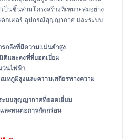
ป็นชิ้นส่วนโครงสร้างที่เหมาะสมอย่าง
อนดักเตอร์ อุปกรณ์สุญญากาศ และระบบ
ง
กลึงที่มีความแม่นยำสูง
ติและคงที่ที่ยอดเยี่ยม
นวนไฟฟ้า
ุณหภูมิสูงและความเสถียรทางความ
บระบบสุญญากาศที่ยอดเยี่ยม
นและทนต่อการกัดกร่อน