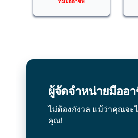
ทีมมืออาชีพ
ผู้จัดจำหน่ายมืออา
ไม่ต้องกังวล แม้ว่าคุณจะไ
คุณ!