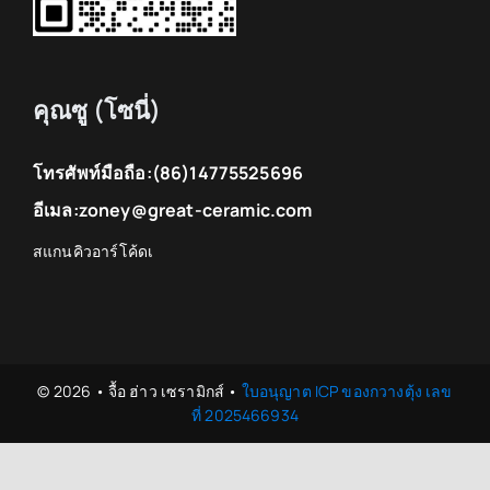
คุณซู (โซนี่)
โทรศัพท์มือถือ:
(86)14775525696
อีเมล:
zoney@great-ceramic.com
© 2026 • จื้อ ฮ่าว เซรามิกส์ •
ใบอนุญาต ICP ของกวางตุ้ง เลข
ที่ 2025466934