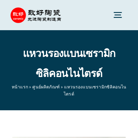
Skip
to
Togg
content
Navig
เซรามิกขั้นสูง
แหวนรองแบนเซรามิก
ส่วนประกอบเซรามิก
ซิลิคอนไนไตรด์
บริการ
หน้าแรก
»
ศูนย์ผลิตภัณฑ์
»
แหวนรองแบนเซรามิกซิลิคอนไน
ไตรด์
การประยุกต์ใช้เซรามิก
หน้าแรก
»
ศูนย์ผลิตภัณฑ์
»
แหวนรองแบนเซรามิกซิลิคอน
ไนไตรด์
บริษัทเซรามิก