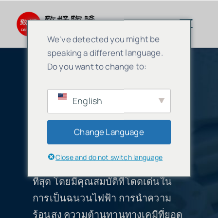
Skip
to
Togg
We've detected you might be
content
Navig
speaking a different language.
เซรามิกขั้นสูง
Do you want to change to:
ส่วนประกอบเซรามิกอ
English
ส่วนประกอบเซรามิก
อกไซด์อะลูมิเนียม
Change Language
บริการ
เซรามิกออกไซด์อะลูมิเนียมจัดเป็น
Close and do not switch language
หนึ่งในวัสดุเซรามิกขั้นสูงที่พบมาก
การประยุกต์ใช้เซรามิก
ที่สุด โดยมีคุณสมบัติที่โดดเด่นใน
การเป็นฉนวนไฟฟ้า การนำความ
บริษัทเซรามิก
ร้อนสูง ความต้านทานทางเคมีที่ยอด