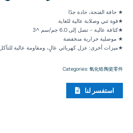
★ حافة الفتحة، حادة جدًا
★قوة ثني وصلابة عالية للغاية
★كثافة عالية - تصل إلى 6.0 جم/سم ^3
★ موصلية حرارية منخفضة
★ميزات أخرى: عزل كهربائي عالٍ، ومقاومة عالية للتآكل
Categories:
氧化锆陶瓷零件
استفسر لنا