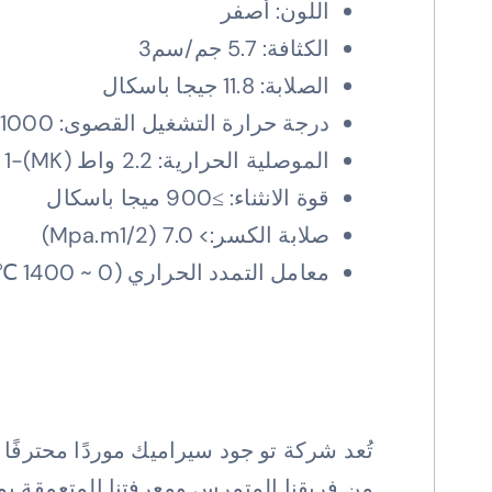
اللون: أصفر
الكثافة: 5.7 جم/سم3
الصلابة: 11.8 جيجا باسكال
درجة حرارة التشغيل القصوى: 1000 درجة مئوية
الموصلية الحرارية: 2.2 واط (MK)-1
قوة الانثناء: ≥900 ميجا باسكال
صلابة الكسر:> 7.0 (Mpa.m1/2)
معامل التمدد الحراري (0 ~ 1400 ℃): 10.2×10-6/℃
تُعد شركة تو جود سيراميك موردًا محترفًا
من فريقنا المتمرس ومعرفتنا المتعمقة بمو