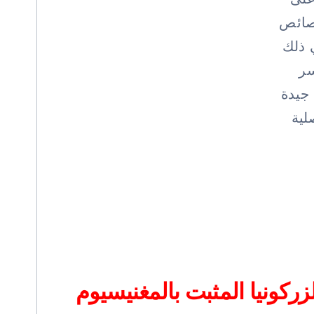
خصائص
ي ذلك
سر
 جيدة
لية
ركونيا المثبت بالمغنيسيوم