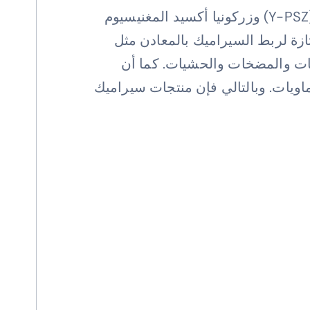
هناك عدة أنواع من سيراميك الزركونيا الأكثر شيوعًا هي الزركونيا المثبتة جزئيًا بأكسيد الإيتريوم (Y-PSZ) وزركونيا أكسيد المغنيسيوم
علها ممتازة لربط السيراميك بالمعادن مثل
مامات والمضخات والحشيات. كما أن
يماويات. وبالتالي فإن منتجات سيراميك