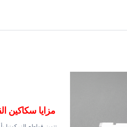
مزايا سكاكين ال
تتميز قواطع الزركونيا بأ