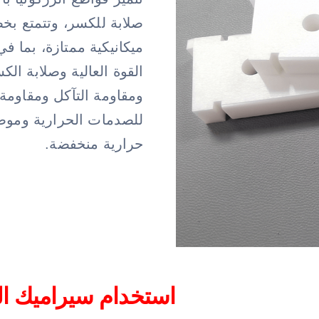
صلابة للكسر، وتتمتع ب
ميكانيكية ممتازة، بما ف
القوة العالية وصلابة الك
ومقاومة التآكل ومقاومة
للصدمات الحرارية وموص
حرارية منخفضة.
استخدام سيراميك الز