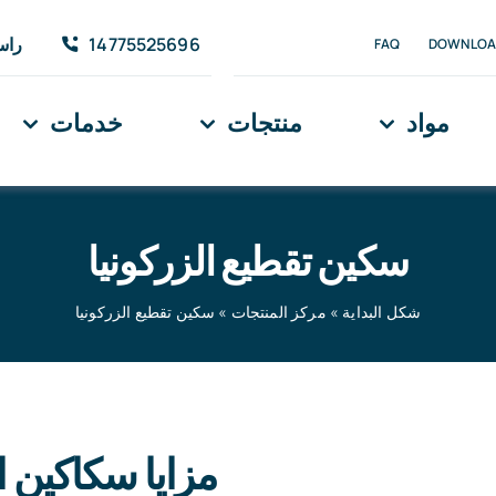
14775525696
راسل
FAQ
DOWNLOA
مواد
منتجات
خدمات
سكين تقطيع الزركونيا
شكل البداية
»
مركز المنتجات
»
سكين تقطيع الزركونيا
مزايا سكاكين ا