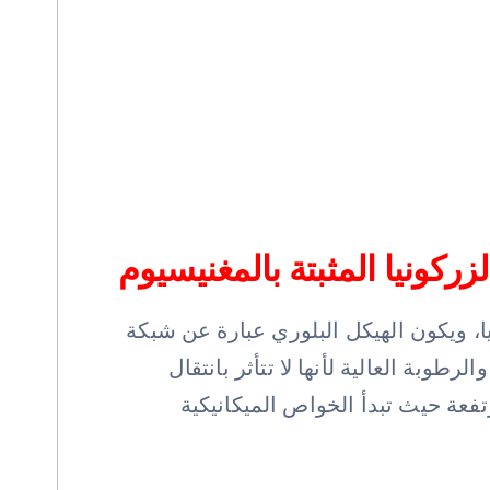
كونيا المثبتة بالمغنيسيوم
أكسيد المغنيسيوم (MgO) كعامل تثبيت للزركونيا، ويكون الهيكل البلوري عبارة عن شبكة
طوبة العالية لأنها لا تتأثر بانتقال
تفعة حيث تبدأ الخواص الميكانيكية