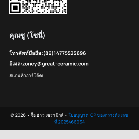
คุณซู (โซนี่)
โทรศัพท์มือถือ:
(86)14775525696
อีเมล:
zoney@great-ceramic.com
© 2026 • จื้อ ฮ่าว เซรามิกส์ •
ใบอนุญาต ICP ของกวางตุ้ง เลข
ที่ 2025466934