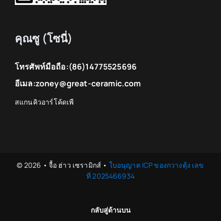
คุณซู (โซนี่)
โทรศัพท์มือถือ:
(86)14775525696
อีเมล:
zoney@great-ceramic.com
© 2026 • จื้อ ฮ่าว เซรามิกส์ •
ใบอนุญาต ICP ของกวางตุ้ง เลข
ที่ 2025466934
กลับสู่ด้านบน