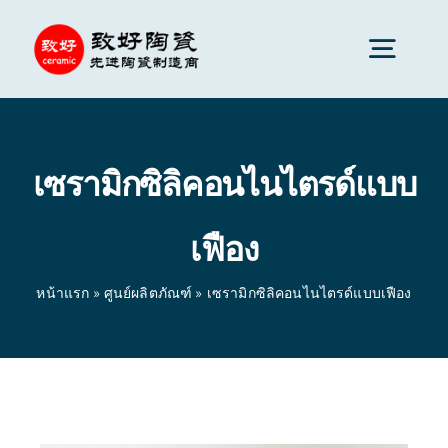
Skip
to
Togg
content
Navig
เซรามิกขั้นสูง
เซรามิกซิลิคอนไนไตรด์แบบ
ส่วนประกอบเซรามิก
เฟือง
บริการ
หน้าแรก
»
ศูนย์ผลิตภัณฑ์
»
เซรามิกซิลิคอนไนไตรด์แบบเฟือง
การประยุกต์ใช้เซรามิก
หน้าแรก
»
ศูนย์ผลิตภัณฑ์
»
เซรามิกซิลิคอนไนไตรด์แบบ
เฟือง
บริษัทเซรามิก