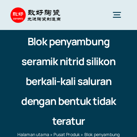
Skip
to
Togg
content
Navig
Blok penyambung
Seramik Lanjutan
seramik nitrid silikon
Komponen seramik
berkali-kali saluran
Perkhidmatan
dengan bentuk tidak
Gunaan Seramik
teratur
Syarikat Seramik
Halaman utama
»
Pusat Produk
»
Blok penyambung