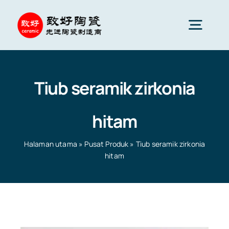
Skip
to
Togg
content
Navig
Seramik Lanjutan
Tiub seramik zirkonia
Komponen seramik
hitam
Perkhidmatan
Halaman utama
»
Pusat Produk
»
Tiub seramik zirkonia
hitam
Gunaan Seramik
Halaman utama
»
Pusat Produk
»
Tiub seramik zirkonia
hitam
Syarikat Seramik